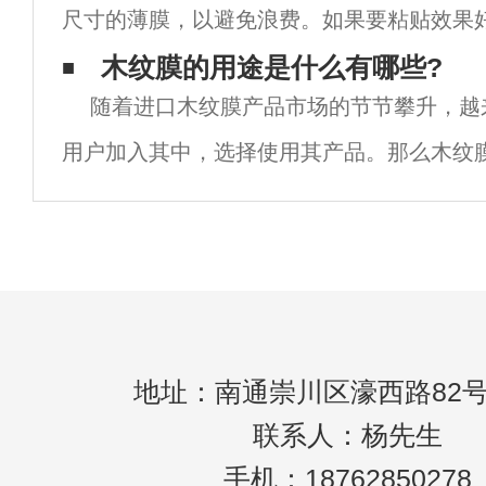
尺寸的薄膜，以避免浪费。如果要粘贴效果
明状。电子雾化玻璃的原理：PDLC断电状
璃上洒水降尘，实施无尘环境。2.玻璃的清
木纹膜的用途是什么有哪些?
随着进口木纹膜产品市场的节节攀升，越
要的步骤，与铺装的质量有关。在清洁后的
用户加入其中，选择使用其产品。那么木纹
我们给大家总结一下木纹膜工装行业主要应
店、宾馆、饭店，企业办公楼、政企等机
地址：南通崇川区濠西路82号
联系人：杨先生
手机：18762850278