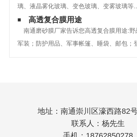
璃、液晶雾化玻璃、变色玻璃、变雾玻璃等
璃本身不仅具有一切安权玻璃的特性，同时
是一款基于PDLC 液晶技术的高科技夹层玻
高透复合膜用途
具
南通磨砂膜厂家告诉您高透复合膜用途:野
产品，通电透明，断电呈磨砂效果之灰白不
军装；防护用品、军事帐篷、睡袋、邮包；
明状。电子雾化玻璃的原理：PDLC断电状
尔夫球等运动服；鞋帽、箱包、遮光窗帘、
防雨、透气雨披、休闲风衣；医疗保险用品
地址：南通崇川区濠西路82号
联系人：杨先生
手机：18762850278