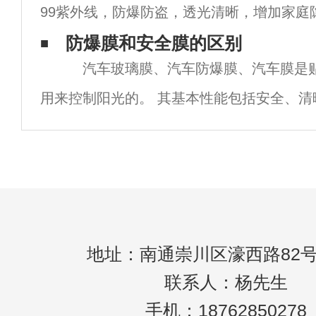
99紫外线，防爆防盗，透光清晰，增加
贴膜可以省去玻璃原片的成本和玻璃加工的
第壹，隔热节能。 玻璃窗是炎热夏季隔
防爆膜和安全膜的区别
汽车玻璃膜、汽车防爆膜、汽车膜是贴
节，家用隔热膜可有效阻隔百分之40-百分之
用来控制阳光的。 其基本性能包括安全、清
外线、隔热、防划伤、充足的保质期和隐私保
镍、银、钛等金属涂在高张力的天然橡胶膜
地址：南通崇川区濠西路82号
联系人：杨先生
手机：18762850278