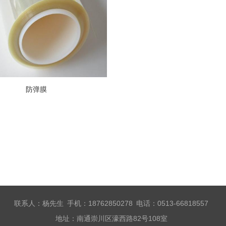
防弹膜
联系人：杨先生 手机：18762850278 电话：0513-66818557
地址：南通崇川区濠西路82号108室