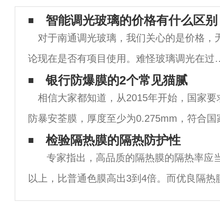
智能调光玻璃的价格有什么区别
对于南通调光玻璃，我们关心的是价格，
论现在是否有项目使用。难怪玻璃调光在过
两年里引起了广泛的关注首先知道，也许你
银行防爆膜的2个常见猫腻
相信大家都知道，从2015年开始，国家
使用一些项目。首先，我们应该知道，经过
防暴安荃膜，厚度至少为0.275mm，符合
年的发展，调光玻璃不再是一个单一的产品
GA38-2015标准中的要求。所以这里有两
检验隔热膜的隔热防护性
而
专家指出，高品质的隔热膜的隔热率应当
是膜的厚度要求，另一个是须有正
以上，比普通色膜高出3到4倍。而优良隔热
效 果则有百分之85甚至高达百分之99，能
作用；相反，普