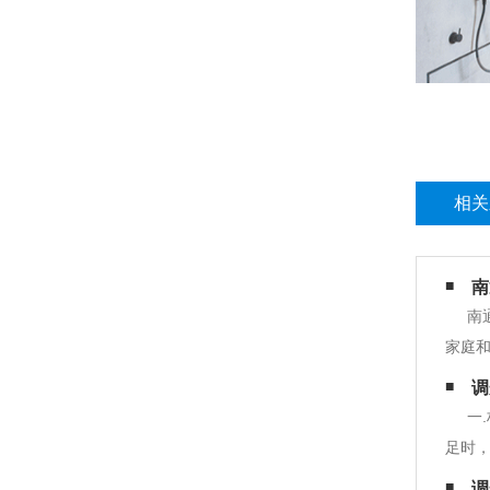
相关
南
南
家庭
调光
调
态，
一
足时
光玻璃
调