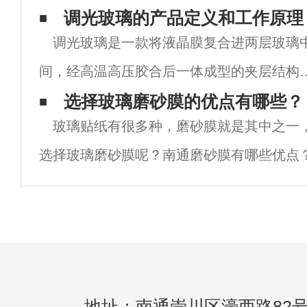
维膜内入金属原子层，具备高强度的粘结力
调光玻璃的产品定义和工作原理
调光玻璃是一款将液晶膜复合进两层玻璃
160%高伸张度、强抗酸、抗碱性，在高温
间，经高温高压胶合后一体成型的夹层结构
新型特种光电玻璃产品。使用者通过控制电
选择玻璃磨砂膜的优点有哪些？
玻璃贴纸有很多种，磨砂膜就是其中之一
的通断与否控制玻璃的透明与不透明状态。
选择玻璃磨砂膜呢？南通磨砂膜有哪些优点？
璃本身不仅具有一切安权玻璃的特性，同时
为建筑玻璃墙面增添光彩，使建筑外观更加美
具
砂膜辅助室内设计，美化办公隔断。3.玻璃
地址：南通崇川区濠西路82号