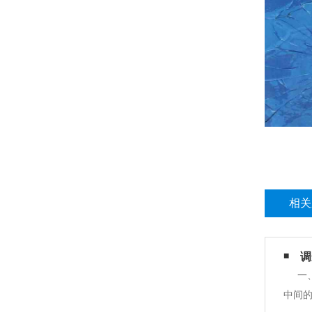
相关
调
一
中间