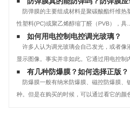
防弹膜真的能防弹吗？防弹膜应
防弹膜的主要组成材料是聚碳酸酯纤维热
性塑料(PC)或聚乙烯醇缩丁醛（PVB），具
无色透明，抗冲击性好，耐热，机械性好，
如何用电控制电控调光玻璃？
许多人认为调光玻璃会自己发光，或者像
着力强、耐水性好、冲击强度强大的特点。
显示图像。事实并非如此。它通过用电控制
一种工程材料。具有很好的通光性。广泛
散和组合，形成透明和不透明的玻璃状态。
有几种防爆膜？如何选择正版？
防爆膜一般有纳米防爆膜、磁控防爆膜、
谈谈如何用电控制电控调光玻璃，用什么电
种。但是在购买的时候，可以通过看它的颜
和气味来判断膜的真伪。然后，让我们详细
容。一、南通防爆膜类型分类。1.纳米防爆