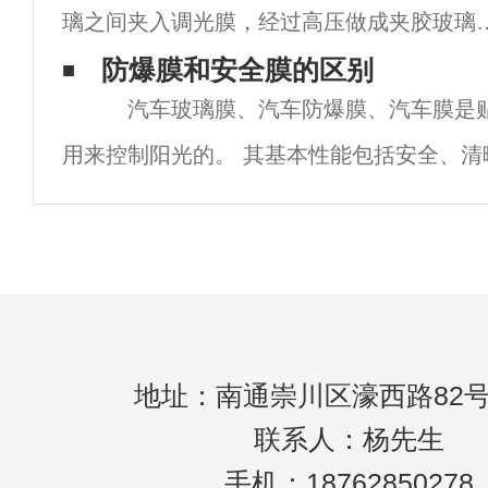
璃之间夹入调光膜，经过高压做成夹胶玻璃
自贴调光膜是直接采用带背胶的ITO膜，制
防爆膜和安全膜的区别
汽车玻璃膜、汽车防爆膜、汽车膜是贴
可以直接贴在玻璃上的薄膜。在成本方面，
用来控制阳光的。 其基本性能包括安全、清
贴膜可以省去玻璃原片的成本和玻璃加工的
外线、隔热、防划伤、充足的保质期和隐私保
镍、银、钛等金属涂在高张力的天然橡胶膜
地址：南通崇川区濠西路82号
联系人：杨先生
手机：18762850278