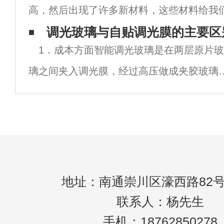
高，然后出现了许多新材料，这些材料给我
明状。电子雾化玻璃的原理：PDLC断电状
極大的便利，即使是玻璃膜之一。玻璃膜可
调光玻璃与自贴调光膜的主要区
1．成本方面智能调光玻璃是在两层原片玻
常重要的材料，但很多人不知道贴窗玻璃膜
璃之间夹入调光膜，经过高压做成夹胶玻璃
自贴调光膜是直接采用带背胶的ITO膜，制
可以直接贴在玻璃上的薄膜。在成本方面，
贴膜可以省去玻璃原片的成本和玻璃加工的
地址：南通崇川区濠西路82号
联系人：杨先生
手机：18762850278