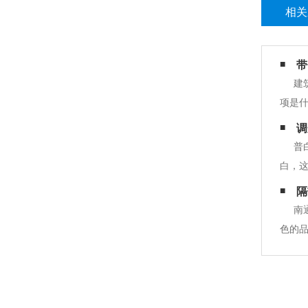
相关
带
建
项是
始在
调
工具
普
白，
光率
隔
有区
南
色的
具，
眼的