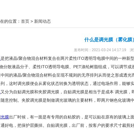
在的位置：
首页
>
新闻动态
什么是调光膜（雾化膜
发布时间：2021-03-24 14:17:19 
膜
是把液晶/聚合物混合材料复合在两片柔性ITO透明导电膜中间的一种新型
合物分散液晶分子、柔性ITO透明导电膜、PET涤纶树脂组成，可以调节
膜中间的液晶/聚合物混合材料会呈现不规则的无序排列从而使之形成透光
排列，这时调光膜便会从雾化状态转换为透明状态，通过电场作用，能够
膜
又分为自贴调光膜和夹胶调光膜，自贴调光膜是相当于是成本 调光膜，
，随意控制。夹胶调光膜是制做调光玻璃的主要材料，即两片钢色化玻璃
！
调光膜
出厂时候，有一面是有专用的自粘胶的，是可以贴在原有的玻璃上
，通好电，把保护层撕掉。自贴调光膜，出厂前，按客户的要求尺寸裁剪