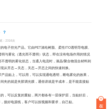
）？
浏览：2316次
的电子控光产品。它由PET涤纶树脂、柔性ITO透明导电膜、
成透明与雾化（透光而不透明）状态，即在没有电场作用的情况
而不透明的雾化状态，当通入电流时，液晶/聚合物混合材料则
实现从开态→关态，关态→开态之间的快速转换。
即产品贴上，可以用，可以实现通电透明，断电雾化的效果，
中间夹的就是夹胶调光膜，通俗讲就是半成本，是不能直接贴
面的，可以反复的重贴，两片都各有一层保护层，当贴好后，
好，接好电源线，客户可以按视频和要求，自己贴。