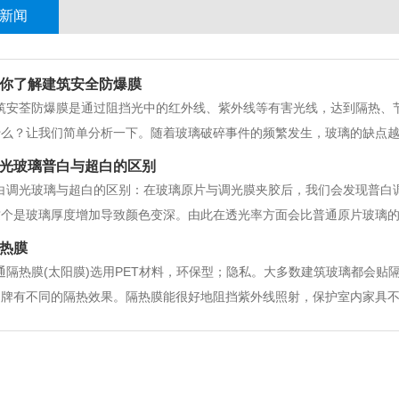
新闻
你了解建筑安全防爆膜
筑安荃防爆膜是通过阻挡光中的红外线、紫外线等有害光线，达到隔热、
什么？让我们简单分析一下。随着玻璃破碎事件的频繁发生，玻璃的缺点
玻璃上贴建筑安荃防爆膜，有些人决定自己贴。但我不知道如何开始。南通
光玻璃普白与超白的区别
准备。喷雾、刮刀、刀、清洁剂、清洁水等。
白调光玻璃与超白的区别：在玻璃原片与调光膜夹胶后，我们会发现普白
这个是玻璃厚度增加导致颜色变深。由此在透光率方面会比普通原片玻璃
有了一定的阻碍。所以看起来透光率会没有普通玻璃那么通透。其实普白
热膜
别，所以您在选择调光玻璃的时候，就要看您对玻
通隔热膜(太阳膜)选用PET材料，环保型；隐私。大多数建筑玻璃都会
品牌有不同的隔热效果。隔热膜能很好地阻挡紫外线照射，保护室内家具
同时也能让户主更加舒坦。隔热膜可以降低整个房间的温度，节省使用空
感觉，使整个室内环境显得更加自然，防止热