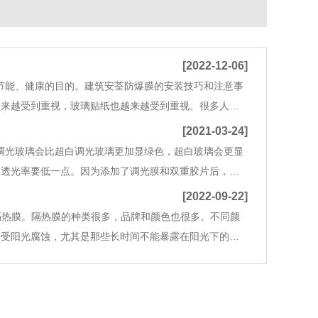
[2022-12-06]
节能、健康的目的。建筑安荃防爆膜的安装技巧和注意事
越来越受到重视，玻璃贴纸也越来越受到重视。很多人开
防爆膜厂家讲述在窗户上贴防爆膜的技巧和注意事项。1.
[2021-03-24]
调光玻璃会比超白调光玻璃更加显绿色，超白玻璃会更显
的透光率要低一点。因为添加了调光膜和双重胶片后，透
调光玻璃与超白调光玻璃透光率是一样的，就是颜色上稍
[2022-09-22]
贴隔热膜。隔热膜的种类很多，品牌和颜色也很多。不同颜
不受阳光腐蚀，尤其是那些长时间不能暴露在阳光下的家
调的成本。隔热膜的隔热处理能有效降低阳光的热量和耀