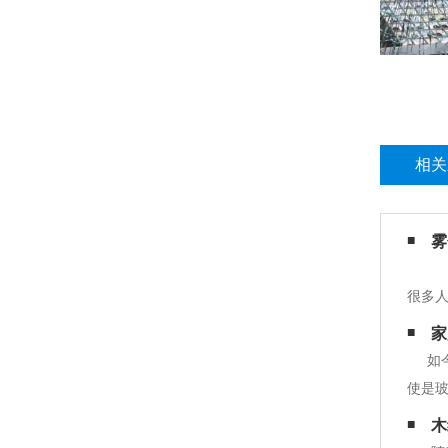
相关
雾
看
很多
用。 
家
间有3
如
使是
窗玻璃
木
个常