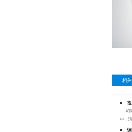
相关
投
幻
中，
（应
调