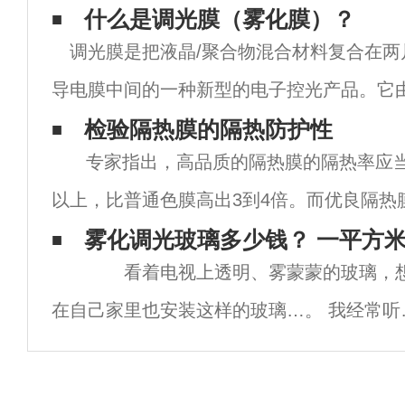
什么是调光膜（雾化膜）？
调光膜是把液晶/聚合物混合材料复合在两片
导电膜中间的一种新型的电子控光产品。它由
脂、柔性ITO透明导电膜、PDLC聚合物分
检验隔热膜的隔热防护性
专家指出，高品质的隔热膜的隔热率应当
ITO透明导电膜、PET涤纶树脂组成
以上，比普通色膜高出3到4倍。而优良隔热
效 果则有百分之85甚至高达百分之99，能
雾化调光玻璃多少钱？ 一平方
看着电视上透明、雾蒙蒙的玻璃，
作用；相反，普
在自己家里也安装这样的玻璃…。 我经常听
说，我知道大家都很喜欢调光玻璃。 但是，
多人听说过，或者只是在电视上看到过，表