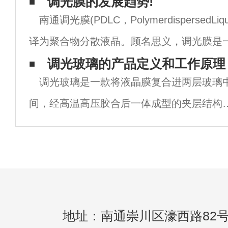
装技巧和注意事项是什么？让我们简单分析
调光膜的发展趋势!
南通调光膜(PDLC，PolymerdispersedLiqu
破碎事件的频繁发生，玻璃的缺点越来越受
译为聚合物分散液晶。顾名思义，调光膜是
线通过状态的膜。它主要工作在散射状态和
调光玻璃的产品定义和工作原理
调光玻璃是一款将液晶膜复合进两层玻璃
也就是说，
间，经高温高压胶合后一体成型的夹层结构
新型特种光电玻璃产品。使用者通过控制电
的通断与否控制玻璃的透明与不透明状态。
璃本身不仅具有一切安权玻璃的特性，同时
具
地址：南通崇川区濠西路82号