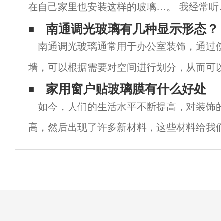
在自己家里也安装这样的玻璃…。 我经常听
说，我知道大家都很喜欢调光玻璃。 但是，
南通调光玻璃有几种显示形态？
南通调光玻璃通常用于办公室装饰，通过
多人听说过，或者只是在电视上看到过，表
墙，可以根据需要对空间进行划分，从而可
没有用过。 南通调光玻璃也被称为雾化
空间以满足各种家庭和办公目的。调光膜的
家用窗户贴玻璃膜有什么好处
如今，人们的生活水平不断提高，对装饰
隔断的应用达到了一个新的高度，可以更好
高，然后出现了许多新材料，这些材料给我
極大的便利，即使是玻璃膜之一。玻璃膜可
常重要的材料，但很多人不知道贴窗玻璃膜