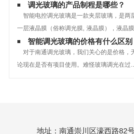
的水分，通过亲水性链段的运动，将水分从
调光玻璃的产品制程是哪些？
智能电控调光玻璃是一款夹层玻璃，是两
外层(即从高压扩散到低压)，然后将水分蒸
一层液晶膜（俗称调光膜, 液晶膜），液晶膜
中间，使用EN使用一步法烤箱高温成型。由
智能调光玻璃的价格有什么区别
对于南通调光玻璃，我们关心的是价格，
电控调光玻璃中的液晶膜在生产过程中的耐
论现在是否有项目使用。难怪玻璃调光在过
两年里引起了广泛的关注首先知道，也许你
使用一些项目。首先，我们应该知道，经过
年的发展，调光玻璃不再是一个单一的产品
而
地址：南通崇川区濠西路82号