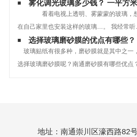
时，一开始玻璃的透光性不是很好，但高科
雾化调光玻璃多少钱？ 一平方
看着电视上透明、雾蒙蒙的玻璃，
人的愿望。玻璃的清晰度和室内照明也在增
在自己家里也安装这样的玻璃…。 我经常听
说，我知道大家都很喜欢调光玻璃。 但是，
选择玻璃磨砂膜的优点有哪些？
玻璃贴纸有很多种，磨砂膜就是其中之一
多人听说过，或者只是在电视上看到过，表
选择玻璃磨砂膜呢？南通磨砂膜有哪些优点？
没有用过。 南通调光玻璃也被称为雾化
为建筑玻璃墙面增添光彩，使建筑外观更加美
砂膜辅助室内设计，美化办公隔断。3.玻璃
地址：南通崇川区濠西路82号