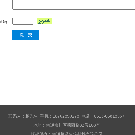
证码：
联系人：杨先生 手机：18762850278 电话：0513-66818557
地址：南通崇川区濠西路82号108室
版权所有：南通腾鼎建筑材料有限公司