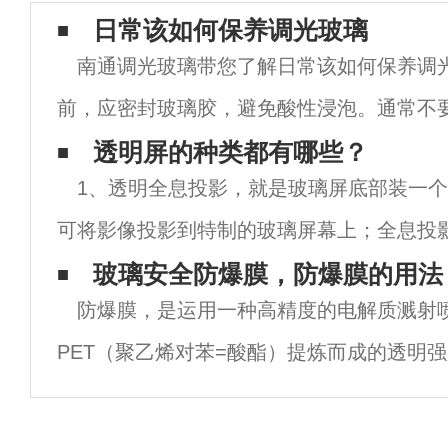
日常该如何保养调光玻璃
南通调光玻璃带您了解日常该如何保养调
前，应密封玻璃胶，避免酸性浸泡。通常不
面，为了防止玻璃表面划伤，铺上桌布。在
透明屏的种类都有哪些？
1、透明全息投影，就是玻璃屏底部装一个
放东西时，轻轻放置，避免碰撞。每天清洁
可将影像投影到特制的玻璃屏幕上；全息投
产生立体的空中幻象，还可以使幻象与表演
玻璃安全防爆膜，防爆膜的用法
防爆膜，是运用一种高精度的电解质溅射
起完成表演，产生令人震撼的演出效果。适
PET（聚乙烯对苯=酸酯）提炼而成的透明
维膜内入金属原子层，具备高强度的粘结力
160%高伸张度、强抗酸、抗碱性，在高温